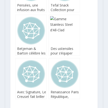
Pensées, une
Tefal Snack
infusion aux fruits
Collection pour
par Betjeman &
varier facilement
Barton en
les plaisirs
hommage à Frida
Kahlo
Betjeman &
Des ustensiles
Barton célèbre les
pour s’équiper
thés indiens
comme les plus
grands chefs
Avec Signature, Le
Renaissance Paris
Creuset fait briller
République,
l’inox
design, locavore
et abordable