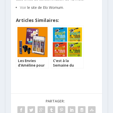
Voir
le site de Elo Womum
.
Articles Similaires:
Les Envies
C’est à la
d’Améline pour
Semaine du
donner du goût
Goût cette
et des couleurs à
année
vos plats
PARTAGER: